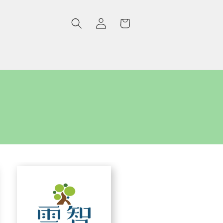
購
登
物
入
車