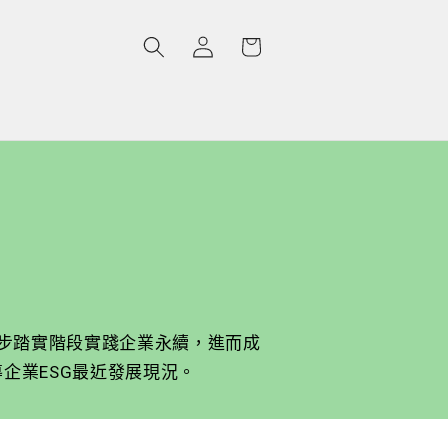
購
登
物
入
車
逐步踏實階段實踐企業永續，進而成
企業ESG最近發展現況。