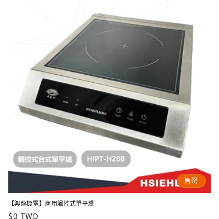
售罄
【興龍機電】商用觸控式單平爐
定
$0 TWD