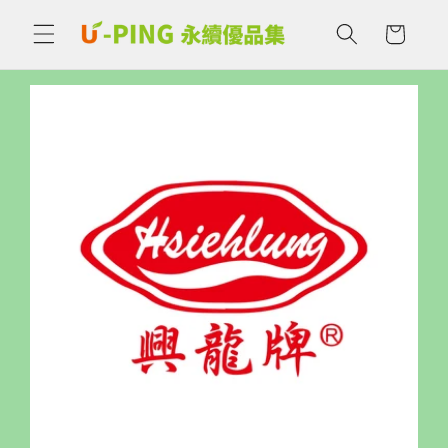
購
跳至內
容
物
車