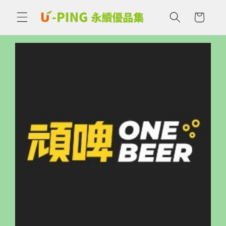
購
跳至內
容
物
車